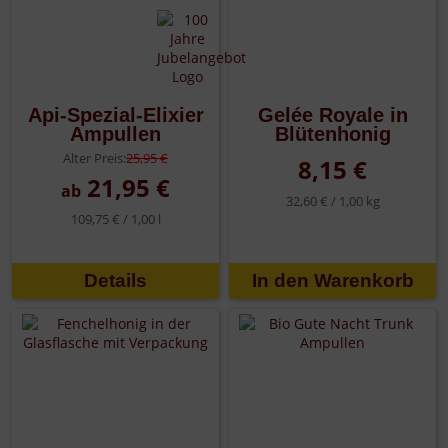
Api-Spezial-Elixier
Gelée Royale in
Ampullen
Blütenhonig
Alter Preis:
25,95 €
8,15 €
21,95 €
ab
32,60 € /
1,00 kg
109,75 € /
1,00 l
Details