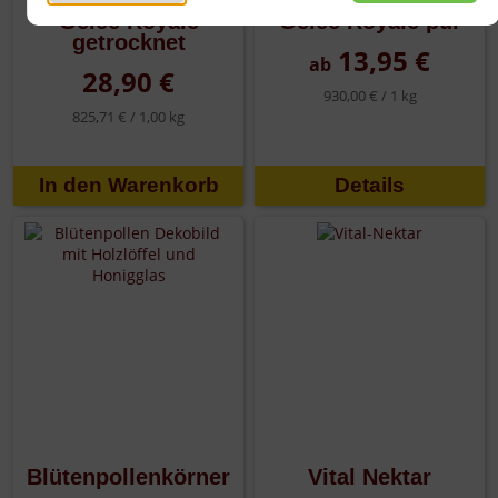
Gelée Royale
Gelée Royale pur
getrocknet
13,95 €
ab
28,90 €
930,00 € /
1 kg
825,71 € /
1,00 kg
Details
Blütenpollenkörner
Vital Nektar