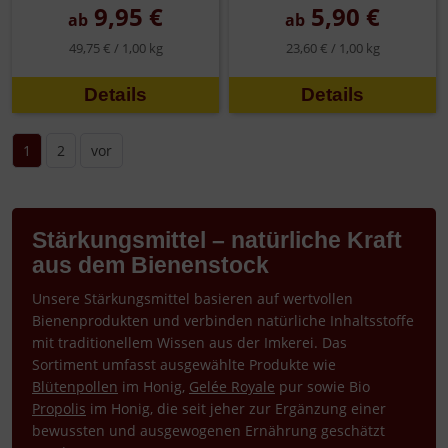
9,95 €
5,90 €
ab
ab
49,75 € /
1,00 kg
23,60 € /
1,00 kg
Details
Details
1
2
vor
Stärkungsmittel – natürliche Kraft
aus dem Bienenstock
Unsere Stärkungsmittel basieren auf wertvollen
Bienenprodukten und verbinden natürliche Inhaltsstoffe
mit traditionellem Wissen aus der Imkerei. Das
Sortiment umfasst ausgewählte Produkte wie
Blütenpollen
im Honig,
Gelée Royale
pur sowie Bio
Propolis
im Honig, die seit jeher zur Ergänzung einer
bewussten und ausgewogenen Ernährung geschätzt