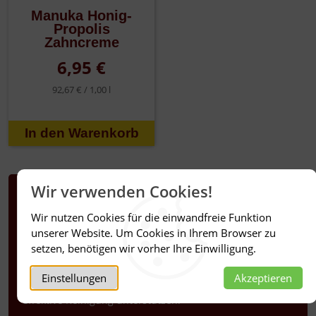
Manuka Honig-
Propolis
Zahncreme
6,95 €
92,67 € /
1,00 l
Wir verwenden Cookies!
Mundhygiene – natürliche Pflege
für Zähne und Zahnfleisch
Wir nutzen Cookies für die einwandfreie Funktion
unserer Website. Um Cookies in Ihrem Browser zu
Eine sorgfältige Mundhygiene ist die Grundlage für
setzen, benötigen wir vorher Ihre Einwilligung.
gesunde Zähne und ein ausgeglichenes Mundmilieu. In
unserem Sortiment finden Sie hochwertige Produkte, die
Einstellungen
Akzeptieren
auf bewährten Inhaltsstoffen basieren und eine sanfte,
effektive Reinigung unterstützen.