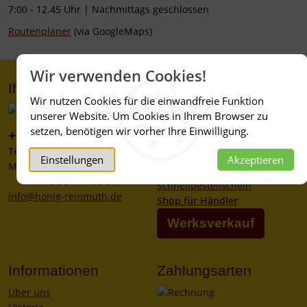
7:00 - 12.45 Uhr | Nachmittags geschlossen
Routenplaner
(via GoogleMaps)
Wir verwenden Cookies!
Ihr Kontakt zu uns
Service
Wir nutzen Cookies für die einwandfreie Funktion
Kontakt
unserer Website. Um Cookies in Ihrem Browser zu
Service
setzen, benötigen wir vorher Ihre Einwilligung.
+49 (0)6267 1021
Mein Konto
Telefonzeiten
Newsletter
Einstellungen
Akzeptieren
Mo - Fr 08:00 - 12:00 Uhr
Katalog-Bestellung
13:30 - 17:00 Uhr
Schnellbestellschein
info@honig-reinmuth.de
Shop für Händler
Werksverkauf
Informationen
Zahlungsarten
Über uns