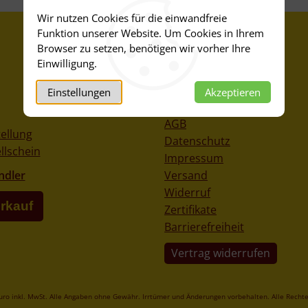
Wir nutzen Cookies für die einwandfreie
Funktion unserer Website. Um Cookies in Ihrem
Informationen
Browser zu setzen, benötigen wir vorher Ihre
Einwilligung.
Über uns
Historie
Einstellungen
Akzeptieren
Abfüllung
AGB
ellung
Datenschutz
llschein
Impressum
ndler
Versand
Widerruf
rkauf
Zertifikate
Barrierefreiheit
Vertrag widerrufen
Euro inkl. MwSt. Alle Angaben ohne Gewähr. Irrtümer und Änderungen vorbehalten. Alle Rech