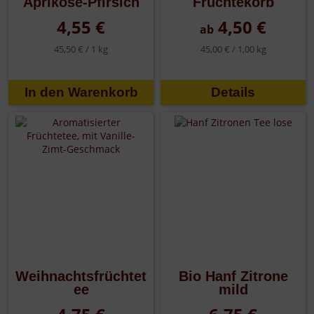
Aprikose-Pfirsich
Früchtekorb
4,55 €
4,50 €
ab
45,50 € /
1 kg
45,00 € /
1,00 kg
Details
Weihnachtsfrüchtet
Bio Hanf Zitrone
ee
mild