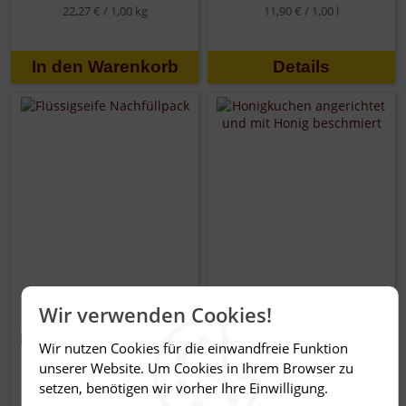
22,27 € /
1,00 kg
11,90 € /
1,00 l
Details
HR-Honig-
Honigkuchen
Wir verwenden Cookies!
Flüssigseife
2,95 €
Nachfüllflasche 500
Wir nutzen Cookies für die einwandfreie Funktion
ml
8,43 € /
1,00 kg
unserer Website. Um Cookies in Ihrem Browser zu
6,95 €
setzen, benötigen wir vorher Ihre Einwilligung.