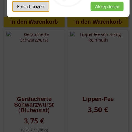
13,90 € /
1,00 l
Einstellungen
Akzeptieren
Geräucherte
Lippen-Fee
Schwarzwurst
3,50 €
(Blutwurst)
3,75 €
18,75 € /
1,00 kg