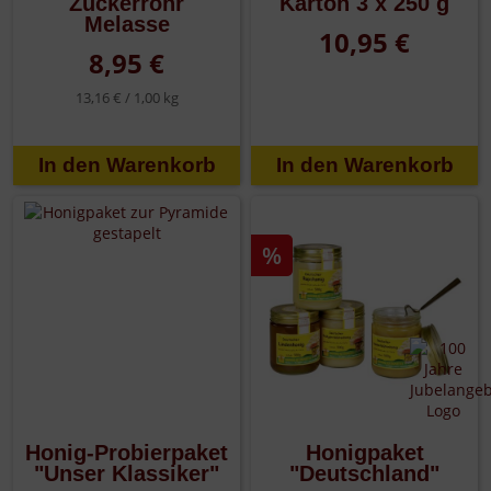
Zuckerrohr
Karton 3 x 250 g
Melasse
10,95 €
8,95 €
13,16 € /
1,00 kg
%
Honig-Probierpaket
Honigpaket
"Unser Klassiker"
"Deutschland"