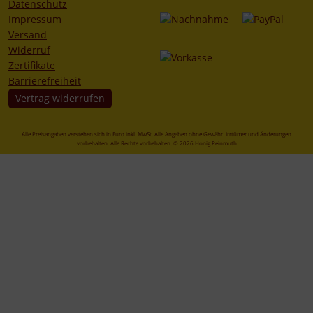
Datenschutz
Impressum
Versand
Widerruf
Zertifikate
Barrierefreiheit
Vertrag widerrufen
Alle Preisangaben verstehen sich in Euro inkl. MwSt. Alle Angaben ohne Gewähr. Irrtümer und Änderungen
vorbehalten. Alle Rechte vorbehalten. © 2026 Honig Reinmuth