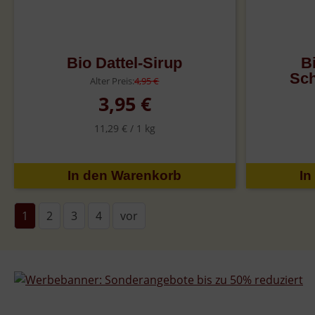
Bio Dattel-Sirup
B
Sc
Alter Preis:
4,95 €
3,95 €
11,29 € /
1 kg
1
2
3
4
vor