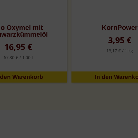
io Oxymel mit
KornPower
hwarzkümmelöl
3,95 €
16,95 €
13,17 € /
1 kg
67,80 € /
1,00 l