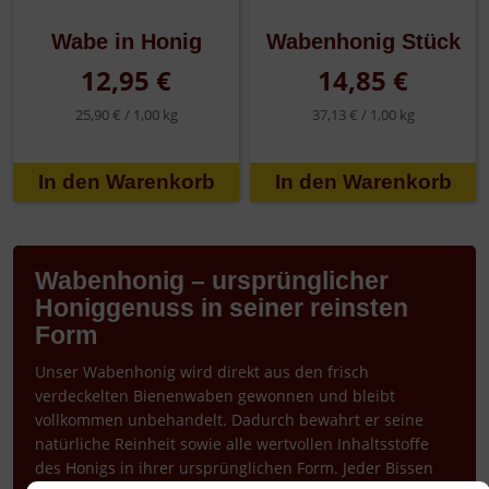
Wabe in Honig
Wabenhonig Stück
12,95 €
14,85 €
25,90 € /
1,00 kg
37,13 € /
1,00 kg
Wabenhonig – ursprünglicher
Honiggenuss in seiner reinsten
Form
Unser Wabenhonig wird direkt aus den frisch
verdeckelten Bienenwaben gewonnen und bleibt
vollkommen unbehandelt. Dadurch bewahrt er seine
natürliche Reinheit sowie alle wertvollen Inhaltsstoffe
des Honigs in ihrer ursprünglichen Form. Jeder Bissen