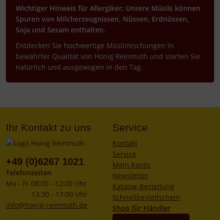
Wichtiger Hinweis für Allergiker: Unsere Müslis können
Spuren von Milcherzeugnissen, Nüssen, Erdnüssen,
Soja und Sesam enthalten.
Entdecken Sie hochwertige Müslimischungen in
bewährter Qualität von Honig Reinmuth und starten Sie
natürlich und ausgewogen in den Tag.
Ihr Kontakt zu uns
Service
Kontakt
Service
+49 (0)6267 1021
Mein Konto
Telefonzeiten
Newsletter
Mo - Fr 08:00 - 12:00 Uhr
Katalog-Bestellung
13:30 - 17:00 Uhr
Schnellbestellschein
info@honig-reinmuth.de
Shop für Händler