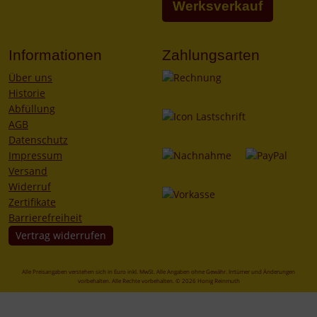
Werksverkauf
Informationen
Zahlungsarten
Über uns
Historie
Abfüllung
AGB
Datenschutz
Impressum
Versand
Widerruf
Zertifikate
Barrierefreiheit
Vertrag widerrufen
Alle Preisangaben verstehen sich in Euro inkl. MwSt. Alle Angaben ohne Gewähr. Irrtümer und Änderungen
vorbehalten. Alle Rechte vorbehalten. © 2026 Honig Reinmuth