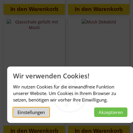
Wir verwenden Cookies!
Wir nutzen Cookies für die einwandfreie Funktion
Joghurt Früchte
Knusper Erdbeer
Müsli
Flakes
unserer Website. Um Cookies in Ihrem Browser zu
setzen, benötigen wir vorher Ihre Einwilligung.
6,75 €
5,95 €
Einstellungen
Akzeptieren
13,50 € /
1,00 kg
17,00 € /
1,00 kg