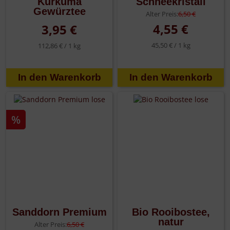
Kurkuma
Schneekristall
Gewürztee
Alter Preis:
6,50 €
4,55 €
3,95 €
45,50 € /
1 kg
112,86 € /
1 kg
%
Sanddorn Premium
Bio Rooibostee,
natur
Alter Preis:
6,50 €