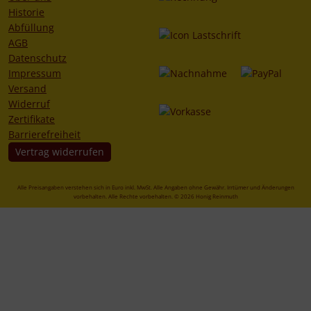
Historie
Abfüllung
AGB
Datenschutz
Impressum
Versand
Widerruf
Zertifikate
Barrierefreiheit
Vertrag widerrufen
Alle Preisangaben verstehen sich in Euro inkl. MwSt. Alle Angaben ohne Gewähr. Irrtümer und Änderungen
vorbehalten. Alle Rechte vorbehalten. © 2026 Honig Reinmuth