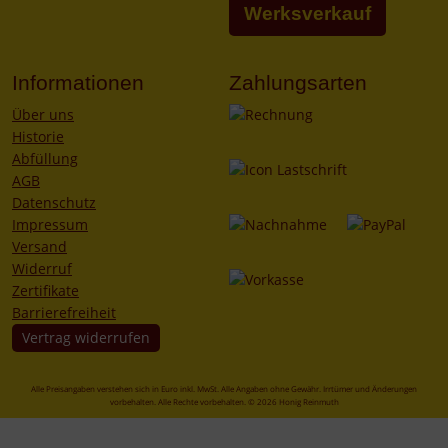
Werksverkauf
Informationen
Zahlungsarten
Über uns
Historie
Abfüllung
AGB
Datenschutz
Impressum
Versand
Widerruf
Zertifikate
Barrierefreiheit
Vertrag widerrufen
Alle Preisangaben verstehen sich in Euro inkl. MwSt. Alle Angaben ohne Gewähr. Irrtümer und Änderungen
vorbehalten. Alle Rechte vorbehalten. © 2026 Honig Reinmuth