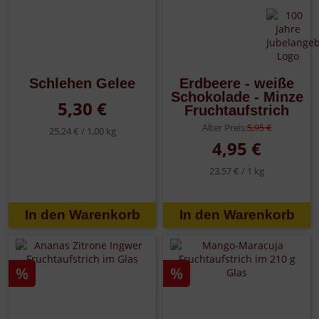
Schlehen Gelee
Erdbeere - weiße
Schokolade - Minze
5,30 €
Fruchtaufstrich
Alter Preis:
5,95 €
25,24 € /
1,00 kg
4,95 €
23,57 € /
1 kg
%
%