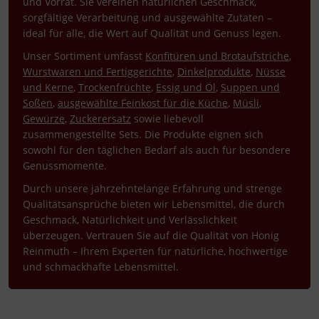
und Vorrat. Sie vereinen natürlichen Geschmack,
sorgfältige Verarbeitung und ausgewählte Zutaten –
ideal für alle, die Wert auf Qualität und Genuss legen.
Unser Sortiment umfasst
Konfitüren und Brotaufstriche
,
Wurstwaren und Fertiggerichte
,
Dinkelprodukte
,
Nüsse
und Kerne
,
Trockenfrüchte
,
Essig und Öl
,
Suppen und
Soßen
,
ausgewählte Feinkost für die Küche
,
Müsli
,
Gewürze
,
Zuckerersatz
sowie liebevoll
zusammengestellte Sets. Die Produkte eignen sich
sowohl für den täglichen Bedarf als auch für besondere
Genussmomente.
Durch unsere jahrzehntelange Erfahrung und strenge
Qualitätsansprüche bieten wir Lebensmittel, die durch
Geschmack, Natürlichkeit und Verlässlichkeit
überzeugen. Vertrauen Sie auf die Qualität von Honig
Reinmuth – Ihrem Experten für natürliche, hochwertige
und schmackhafte Lebensmittel.