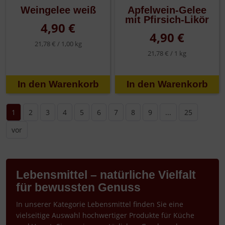
Weingelee weiß
Apfelwein-Gelee
mit Pfirsich-Likör
4,90 €
4,90 €
21,78 € /
1,00 kg
21,78 € /
1 kg
1
2
3
4
5
6
7
8
9
...
25
vor
Lebensmittel – natürliche Vielfalt
für bewussten Genuss
In unserer Kategorie Lebensmittel finden Sie eine
vielseitige Auswahl hochwertiger Produkte für Küche