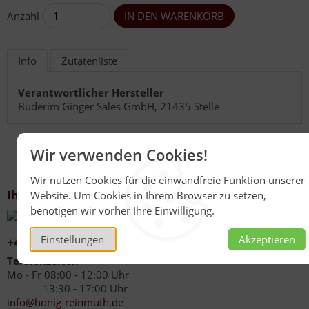
Anzahl
Info
Zutatenliste
Verantwortlicher Hersteller
Buderim Ginger Sales GmbH, 21435 Stelle
Wir verwenden Cookies!
Wir nutzen Cookies für die einwandfreie Funktion unserer
Ihr Kontakt zu uns
Website. Um Cookies in Ihrem Browser zu setzen,
benötigen wir vorher Ihre Einwilligung.
Einstellungen
Akzeptieren
+49 (0)6267 1021
Telefonzeiten
Mo - Fr 08:00 - 12:00 Uhr
13:30 - 17:00 Uhr
info@honig-reinmuth.de