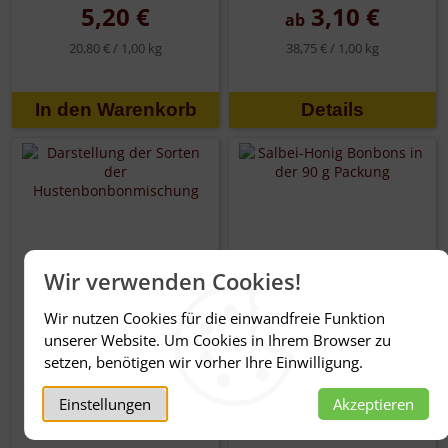
5,20 €
3,10 €
ab
20,80 € /
1,00 kg
38,75 € /
1,00 kg
Details
Wir verwenden Cookies!
Wir nutzen Cookies für die einwandfreie Funktion
unserer Website. Um Cookies in Ihrem Browser zu
setzen, benötigen wir vorher Ihre Einwilligung.
Hustenkräuter
Salbei Honig
Bonbons
Bonbons
Einstellungen
Akzeptieren
1,95 €
1,95 €
ab
ab