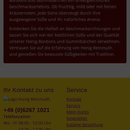
Bonbons und Gummibärchen ein unvergleichliches
Geschmackserlebnis. Ob fruchtig, mild oder mit feinen
Kräuternoten, jede Sorte überzeugt durch ihre
ausgewogene Süße und ihr natürliches Aroma.
Entdecken Sie die Vielfalt an Geschmacksrichtungen und
lassen Sie sich von der köstlichen Süße und der Qualität
unserer Honig-Bonbons und Gummibärchen verwöhnen.
Vertrauen Sie auf die Erfahrung von Honig Reinmuth
und genießen Sie bewusste Süßigkeiten mit Tradition.
Ihr Kontakt zu uns
Service
Kontakt
Service
+49 (0)6267 1021
Mein Konto
Telefonzeiten
Newsletter
Mo - Fr 08:00 - 12:00 Uhr
Katalog-Bestellung
13:30 - 17:00 Uhr