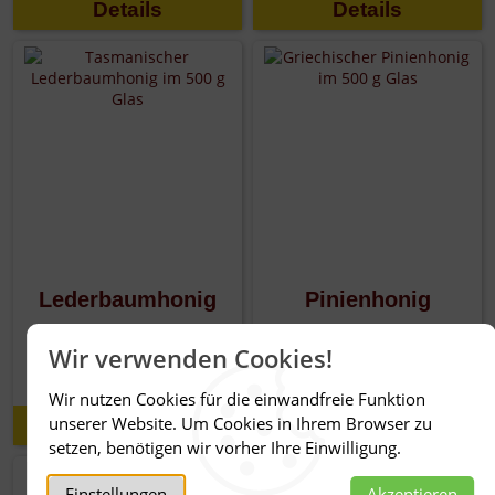
Details
Details
Lederbaumhonig
Pinienhonig
5,15 €
3,90 €
ab
ab
Wir verwenden Cookies!
20,60 € /
1,00 kg
15,60 € /
1,00 kg
Wir nutzen Cookies für die einwandfreie Funktion
unserer Website. Um Cookies in Ihrem Browser zu
Details
Details
setzen, benötigen wir vorher Ihre Einwilligung.
Einstellungen
Akzeptieren