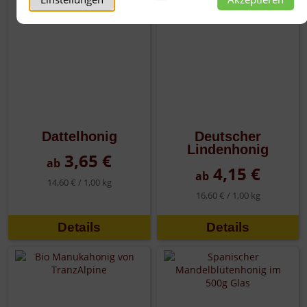
Dattelhonig
Deutscher
Lindenhonig
3,65 €
ab
4,15 €
ab
14,60 € /
1,00 kg
16,60 € /
1,00 kg
Details
Details