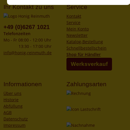
Ihr Kontakt zu uns
Service
Kontakt
Service
+49 (0)6267 1021
Mein Konto
Telefonzeiten
Newsletter
Mo - Fr 08:00 - 12:00 Uhr
Katalog-Bestellung
13:30 - 17:00 Uhr
Schnellbestellschein
info@honig-reinmuth.de
Shop für Händler
Werksverkauf
Informationen
Zahlungsarten
Über uns
Historie
Abfüllung
AGB
Datenschutz
Impressum