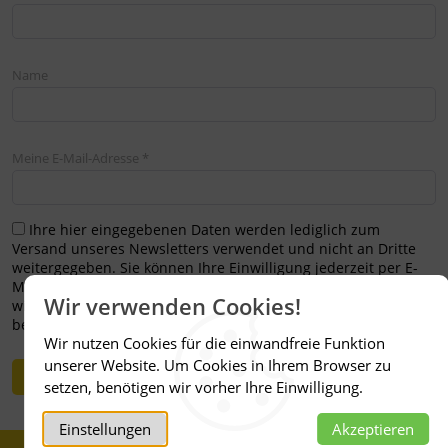
Name
Meine E-Mail-Adresse *
Ihre hier eingegebenen Daten werden lediglich zum
Versand unseres Newsletters verwendet und nicht an Dritte
weitergegeben. Sie können Ihre Einwilligung jederzeit per E-
Mail an uns widerrufen. Durch Absenden Ihrer E-Mail-Adresse
Wir verwenden Cookies!
willigen Sie in den Empfang des Newsletters ein und
bestätigen die
Datenschutzerklärung
.
Wir nutzen Cookies für die einwandfreie Funktion
unserer Website. Um Cookies in Ihrem Browser zu
setzen, benötigen wir vorher Ihre Einwilligung.
Einstellungen
Akzeptieren