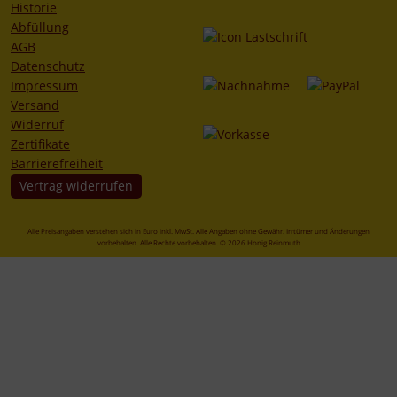
Historie
Abfüllung
AGB
Datenschutz
Impressum
Versand
Widerruf
Zertifikate
Barrierefreiheit
Vertrag widerrufen
Alle Preisangaben verstehen sich in Euro inkl. MwSt. Alle Angaben ohne Gewähr. Irrtümer und Änderungen
vorbehalten. Alle Rechte vorbehalten. © 2026 Honig Reinmuth