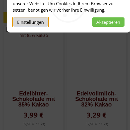
unserer Website. Um Cookies in Ihrem Browser zu
34,90 € /
1 kg
setzen, benötigen wir vorher Ihre Einwilligung.
Details
Details
Einstellungen
Akzeptieren
Edelbitter-
Edelvollmilch-
Schokolade mit
Schokolade mit
85% Kakao
32% Kakao
3,99 €
3,29 €
39,90 € /
1 kg
32,90 € /
1 kg