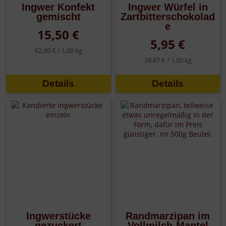
Ingwer Konfekt
Ingwer Würfel in
gemischt
Zartbitterschokolad
e
15,50 €
5,95 €
62,00 € /
1,00 kg
39,67 € /
1,00 kg
Details
Details
Ingwerstücke
Randmarzipan im
gezuckert
Vollmilch-Mantel