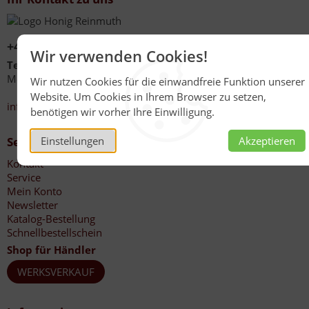
+49 (0)6267 1021
Wir verwenden Cookies!
Telefonzeiten
Mo - Fr 08:00 - 12:00 Uhr
Wir nutzen Cookies für die einwandfreie Funktion unserer
13:30 - 17:00 Uhr
Website. Um Cookies in Ihrem Browser zu setzen,
info@honig-reinmuth.de
benötigen wir vorher Ihre Einwilligung.
Einstellungen
Akzeptieren
Service
Kontakt
Service
Mein Konto
Newsletter
Katalog-Bestellung
Schnellbestellschein
Shop für Händler
WERKSVERKAUF