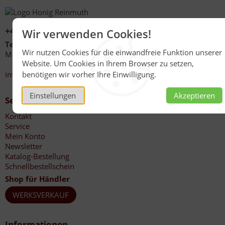
+49 (0)6267 1021
Wir verwenden Cookies!
Telefonzeiten
Wir nutzen Cookies für die einwandfreie Funktion unserer
Mo - Fr 08:00 - 12:00 Uhr
Website. Um Cookies in Ihrem Browser zu setzen,
13:30 - 17:00 Uhr
benötigen wir vorher Ihre Einwilligung.
info@honig-reinmuth.de
Einstellungen
Akzeptieren
Service
Kontakt
Service
Mein Konto
Newsletter
Katalog-Bestellung
Schnellbestellschein
Shop für Händler
WERKSVERKAUF
Informationen