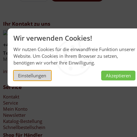
Ihr Kontakt zu uns
Wir verwenden Cookies!
+49 (0)6267 1021
Wir nutzen Cookies für die einwandfreie Funktion unserer
Telefonzeiten
Website. Um Cookies in Ihrem Browser zu setzen,
Mo - Fr 08:00 - 12:00 Uhr
benötigen wir vorher Ihre Einwilligung.
13:30 - 17:00 Uhr
info@honig-reinmuth.de
Einstellungen
Akzeptieren
Service
Kontakt
Service
Mein Konto
Newsletter
Katalog-Bestellung
Schnellbestellschein
Shop für Händler