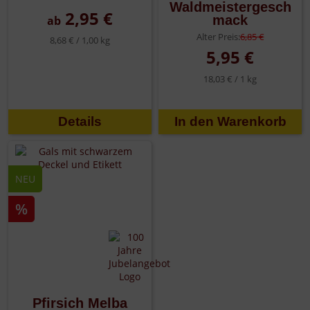
Waldmeistergesch
2,95 €
mack
ab
Alter Preis:
6,85 €
8,68 € /
1,00 kg
5,95 €
18,03 € /
1 kg
Details
NEU
%
Pfirsich Melba