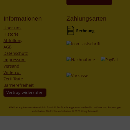
Informationen
Zahlungsarten
Über uns
Historie
Abfüllung
AGB
Datenschutz
Impressum
Versand
Widerruf
Zertifikate
Barrierefreiheit
Vertrag widerrufen
Alle Preisangaben verstehen sich in Euro inkl. MwSt. Alle Angaben ohne Gewähr. Irrtümer und Änderungen
vorbehalten. Alle Rechte vorbehalten. © 2026 Honig Reinmuth