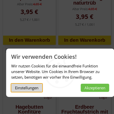
naturtrüb
Alter Preis:
4,85 €
Alter Preis:
4,85 €
3,95 €
3,95 €
5,27 € /
1,00 l
5,27 € /
1,00 l
Wir verwenden Cookies!
NEU
Wir nutzen Cookies für die einwandfreie Funktion
%
unserer Website. Um Cookies in Ihrem Browser zu
setzen, benötigen wir vorher Ihre Einwilligung.
Einstellungen
Akzeptieren
Hagebutten
Erdbeer
Konfitüre
Fruchtaufstrich mit