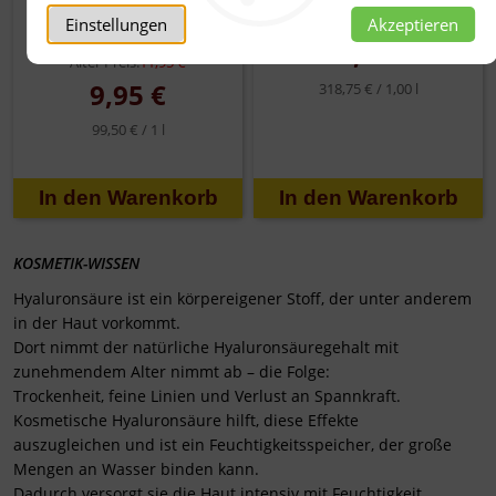
Deo-Creme
Vitamin-Gelee
Einstellungen
Akzeptieren
intensiv
12,75 €
Alter Preis:
11,95 €
9,95 €
318,75 € /
1,00 l
99,50 € /
1 l
KOSMETIK-WISSEN
Hyaluronsäure ist ein körpereigener Stoff, der unter anderem
in der Haut vorkommt.
Dort nimmt der natürliche Hyaluronsäuregehalt mit
zunehmendem Alter nimmt ab – die Folge:
Trockenheit, feine Linien und Verlust an Spannkraft.
Kosmetische Hyaluronsäure hilft, diese Effekte
auszugleichen und ist ein Feuchtigkeitsspeicher, der große
Mengen an Wasser binden kann.
Dadurch versorgt sie die Haut intensiv mit Feuchtigkeit.