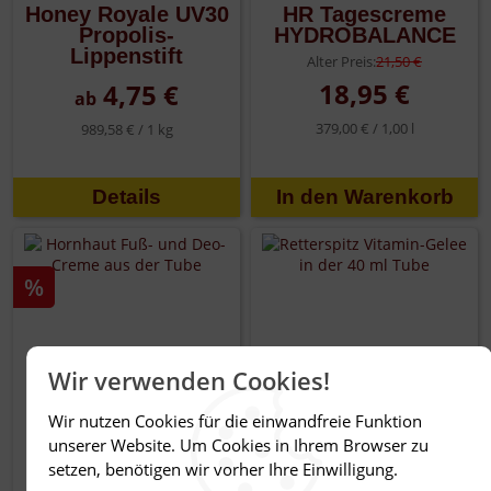
Honey Royale UV30
HR Tagescreme
Propolis-
HYDROBALANCE
Lippenstift
Alter Preis:
21,50 €
18,95 €
4,75 €
ab
379,00 € /
1,00 l
989,58 € /
1 kg
Details
%
Wir verwenden Cookies!
Wir nutzen Cookies für die einwandfreie Funktion
unserer Website. Um Cookies in Ihrem Browser zu
setzen, benötigen wir vorher Ihre Einwilligung.
Hornhaut Fuß- und
Retterspitz