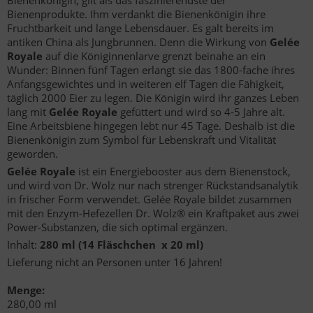
Bienenkönigin, gilt als das faszinierendste der
Bienenprodukte. Ihm verdankt die Bienenköni­gin ihre
Fruchtbarkeit und lange Lebensdauer. Es galt bereits im
antiken China als Jungbrunnen. Denn die Wirkung von
Gelée
Royale
auf die Königinnenlarve grenzt beinahe an ein
Wunder: Binnen fünf Tagen erlangt sie das 1800-fache ihres
Anfangsgewichtes und in weiteren elf Tagen die Fähigkeit,
täglich 2000 Eier zu legen. Die Königin wird ihr ganzes Leben
lang mit
Gelée Royale
gefüttert und wird so 4-5 Jahre alt.
Eine Arbeits­biene hingegen lebt nur 45 Tage. Deshalb ist die
Bienenkönigin zum Symbol für Lebenskraft und Vitalität
geworden.
Gelée Royale
ist ein Energiebooster aus dem Bienenstock,
und wird von Dr. Wolz nur nach strenger Rückstandsanalytik
in frischer Form verwendet. Gelée Royale bildet zusammen
mit den Enzym-Hefezel­len Dr. Wolz® ein Kraftpaket aus zwei
Power-Substanzen, die sich optimal ergänzen.
Inhalt:
280 ml (14 Fläschchen x 20 ml)
Lieferung nicht an Personen unter 16 Jahren!
Menge:
280,00 ml