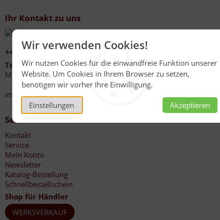
Ihr Kontakt zu uns
Wir verwenden Cookies!
+49 (0)6267 1021
Wir nutzen Cookies für die einwandfreie Funktion unserer
Telefonzeiten
Website. Um Cookies in Ihrem Browser zu setzen,
Mo - Fr 08:00 - 12:00 Uhr
benötigen wir vorher Ihre Einwilligung.
13:30 - 17:00 Uhr
info@honig-reinmuth.de
Einstellungen
Akzeptieren
Service
Kontakt
Service
Mein Konto
Newsletter
Katalog-Bestellung
Schnellbestellschein
Shop für Händler
WERKSVERKAUF