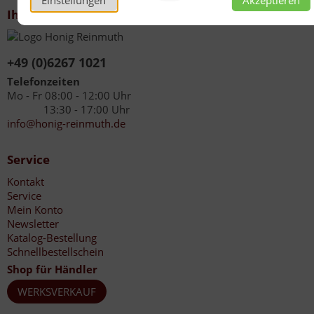
Einstellungen
Akzeptieren
Ihr Kontakt zu uns
+49 (0)6267 1021
Telefonzeiten
Mo - Fr 08:00 - 12:00 Uhr
13:30 - 17:00 Uhr
info@honig-reinmuth.de
Service
Kontakt
Service
Mein Konto
Newsletter
Katalog-Bestellung
Schnellbestellschein
Shop für Händler
WERKSVERKAUF