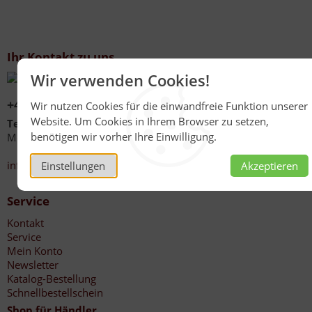
Ihr Kontakt zu uns
Wir verwenden Cookies!
+49 (0)6267 1021
Wir nutzen Cookies für die einwandfreie Funktion unserer
Website. Um Cookies in Ihrem Browser zu setzen,
Telefonzeiten
benötigen wir vorher Ihre Einwilligung.
Mo - Fr 08:00 - 12:00 Uhr
13:30 - 17:00 Uhr
info@honig-reinmuth.de
Einstellungen
Akzeptieren
Service
Kontakt
Service
Mein Konto
Newsletter
Katalog-Bestellung
Schnellbestellschein
Shop für Händler