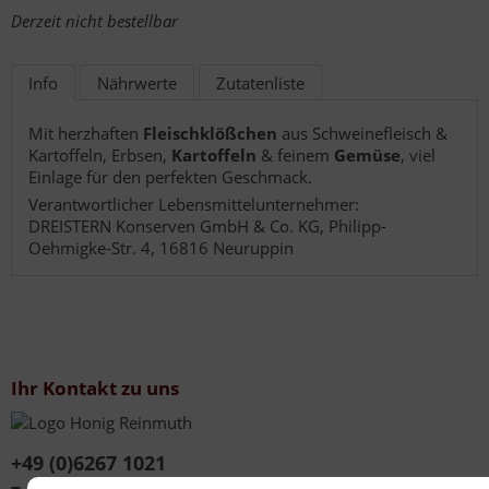
Derzeit nicht bestellbar
Info
Nährwerte
Zutatenliste
Mit herzhaften
Fleischklößchen
aus Schweinefleisch &
Kartoffeln, Erbsen,
Kartoffeln
& feinem
Gemüse
, viel
Einlage für den perfekten Geschmack.
Verantwortlicher Lebensmittelunternehmer:
DREISTERN Konserven GmbH & Co. KG, Philipp-
Oehmigke-Str. 4, 16816 Neuruppin
Ihr Kontakt zu uns
+49 (0)6267 1021