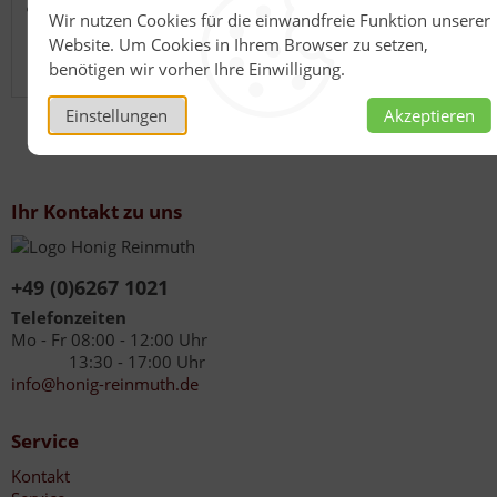
Pflanzsubstrat.
Wir nutzen Cookies für die einwandfreie Funktion unserer
Website. Um Cookies in Ihrem Browser zu setzen,
Sie brauchen nur Licht und Wasser bald kann man beim
benötigen wir vorher Ihre Einwilligung.
Wachsen zusehen.
Einstellungen
Akzeptieren
Ihr Kontakt zu uns
+49 (0)6267 1021
Telefonzeiten
Mo - Fr 08:00 - 12:00 Uhr
13:30 - 17:00 Uhr
info@honig-reinmuth.de
Service
Kontakt