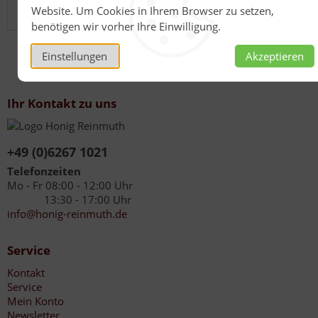
Website. Um Cookies in Ihrem Browser zu setzen,
eine gesunde Lebensweise“ .
benötigen wir vorher Ihre Einwilligung.
Einstellungen
Akzeptieren
Ihr Kontakt zu uns
+49 (0)6267 1021
Telefonzeiten
Mo - Fr 08:00 - 12:00 Uhr
13:30 - 17:00 Uhr
info@honig-reinmuth.de
Service
Kontakt
Service
Mein Konto
Newsletter