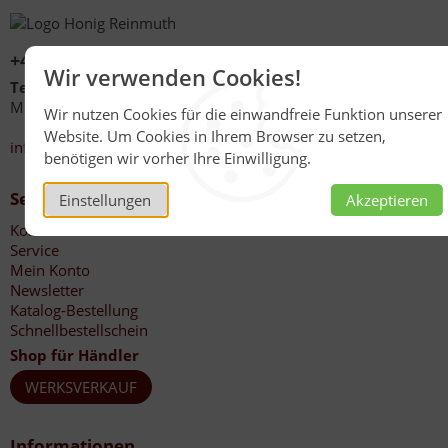
+49 (0)6267 1021
Wir verwenden Cookies!
Telefonzeiten
Mo - Fr 08:00 - 12:00 Uhr
Wir nutzen Cookies für die einwandfreie Funktion unserer
13:30 - 17:00 Uhr
Website. Um Cookies in Ihrem Browser zu setzen,
info@honig-reinmuth.de
benötigen wir vorher Ihre Einwilligung.
Service
Einstellungen
Akzeptieren
Kontakt
Service
Mein Konto
Newsletter
Katalog-Bestellung
Schnellbestellschein
Shop für Händler
WERKSVERKAUF
Informationen