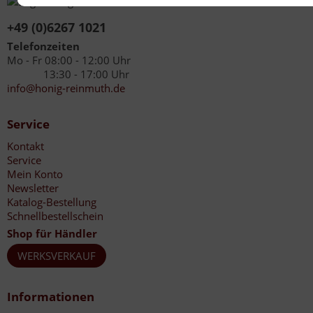
+49 (0)6267 1021
Telefonzeiten
Mo - Fr 08:00 - 12:00 Uhr
13:30 - 17:00 Uhr
info@honig-reinmuth.de
Service
Kontakt
Service
Mein Konto
Newsletter
Katalog-Bestellung
Schnellbestellschein
Shop für Händler
WERKSVERKAUF
Informationen