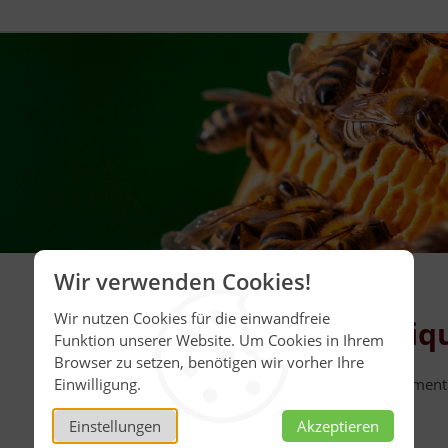
Wir verwenden Cookies!
Wir nutzen Cookies für die einwandfreie
Honig-Boutiq
Funktion unserer Website. Um Cookies in Ihrem
Browser zu setzen, benötigen wir vorher Ihre
Einwilligung.
Honig
aus unserem Sortiment
Je 50 g
Einstellungen
Akzeptieren
Akazienhonig,