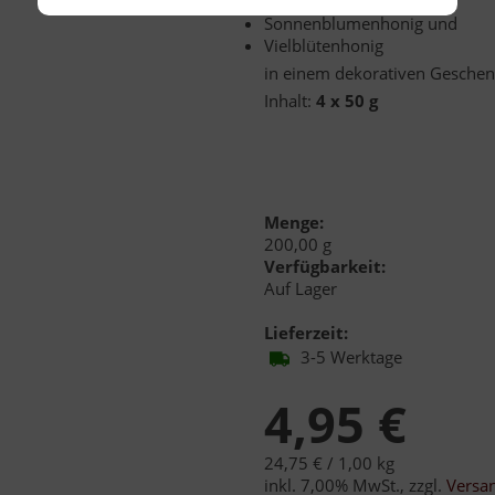
Waldhonig,
Sonnenblumenhonig und
Vielblütenhonig
in einem dekorativen Gesche
Inhalt:
4 x 50 g
Menge:
200,00 g
Verfügbarkeit:
Auf Lager
Lieferzeit:
3-5 Werktage
4,95 €
24,75 € /
1,00 kg
inkl. 7,00% MwSt.
,
zzgl.
Versa