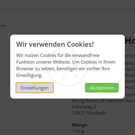
gwer
Kräutertee Ho
Wir verwenden Cookies!
Wir nutzen Cookies für die einwandfreie
Aromatisierte Kräuterteemisc
Funktion unserer Website. Um Cookies in Ihrem
Diese wohlschmeckende Kräut
Browser zu setzen, benötigen wir vorher Ihre
eine ausgewogene Kombination
Einwilligung.
aromatisch-würzige Geschmac
Dieser Tee wird auch Kräutert
überzeugen und ist ein Genuss
Einstellungen
Akzeptieren
Verantwortlicher Lebensmitt
Honig Reinmuth Heinrich Re
Imkerweg 2
74821 Mosbach
Menge:
100 g