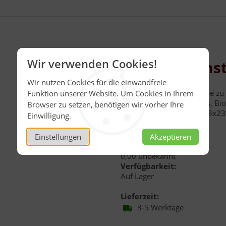
Wir verwenden Cookies!
Bienenwachst
Wir nutzen Cookies für die einwandfreie
DIE nachhaltige Alternative zu 
Funktion unserer Website. Um Cookies in Ihrem
natürlichem Bienenwachs, Bio
Browser zu setzen, benötigen wir vorher Ihre
Inhalt:
1 Tuch
, Maße
S
(23x23x
Einwilligung.
(ähnlich Abbildung)
Einstellungen
Akzeptieren
Menge:
0,00 unbekannt
Verfügbarkeit:
Auf Lager
Lieferzeit:
3-5 Werktage