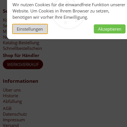
Wir nutzen Cookies für die einwandfreie Funktion unserer
Service
Website. Um Cookies in Ihrem Browser zu setzen,
benötigen wir vorher Ihre Einwilligung.
Kontakt
Service
Einstellungen
Akzeptieren
Mein Konto
Newsletter
Katalog-Bestellung
Schnellbestellschein
Shop für Händler
WERKSVERKAUF
Informationen
Über uns
Historie
Abfüllung
AGB
Datenschutz
Impressum
Versand