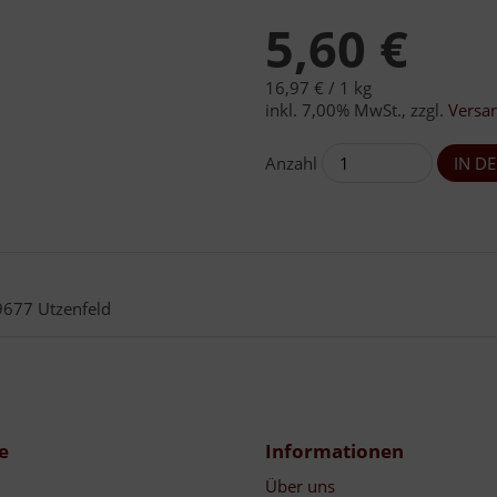
5,60 €
16,97 € /
1 kg
inkl. 7,00% MwSt.
,
zzgl.
Versa
Anzahl
9677 Utzenfeld
e
Informationen
Über uns