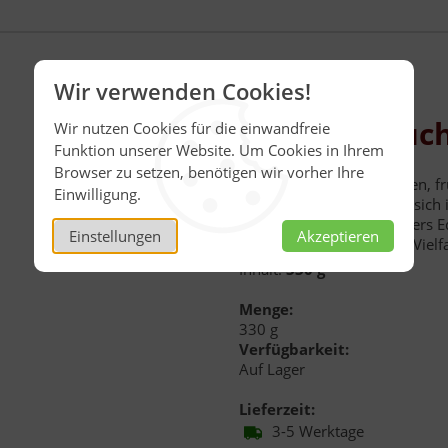
Wir verwenden Cookies!
Edle Dreifruc
Wir nutzen Cookies für die einwandfreie
Funktion unserer Website. Um Cookies in Ihrem
Browser zu setzen, benötigen wir vorher Ihre
Aromatische Sauerkirschen, fr
Einwilligung.
Johannisbeeren vereinen sich 
Geschmackserlebnis. Fallers Ed
Einstellungen
Akzeptieren
Liebhaber von fruchtiger Vielfa
Inhalt:
330 g
Menge:
330 g
Verfügbarkeit:
Auf Lager
Lieferzeit:
3-5 Werktage