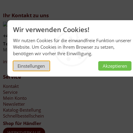
Ihr Kontakt zu uns
Wir verwenden Cookies!
+49 (0)6267 1021
Wir nutzen Cookies für die einwandfreie Funktion unserer
Telefonzeiten
Website. Um Cookies in Ihrem Browser zu setzen,
Mo - Fr 08:00 - 12:00 Uhr
benötigen wir vorher Ihre Einwilligung.
13:30 - 17:00 Uhr
info@honig-reinmuth.de
Einstellungen
Akzeptieren
Service
Kontakt
Service
Mein Konto
Newsletter
Katalog-Bestellung
Schnellbestellschein
Shop für Händler
WERKSVERKAUF