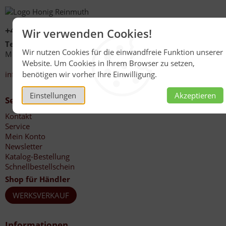
+49 (0)6267 1021
Wir verwenden Cookies!
Telefonzeiten
Wir nutzen Cookies für die einwandfreie Funktion unserer
Mo - Fr 08:00 - 12:00 Uhr
Website. Um Cookies in Ihrem Browser zu setzen,
13:30 - 17:00 Uhr
info@honig-reinmuth.de
benötigen wir vorher Ihre Einwilligung.
Einstellungen
Akzeptieren
Service
Kontakt
Service
Mein Konto
Newsletter
Katalog-Bestellung
Schnellbestellschein
Shop für Händler
WERKSVERKAUF
Informationen