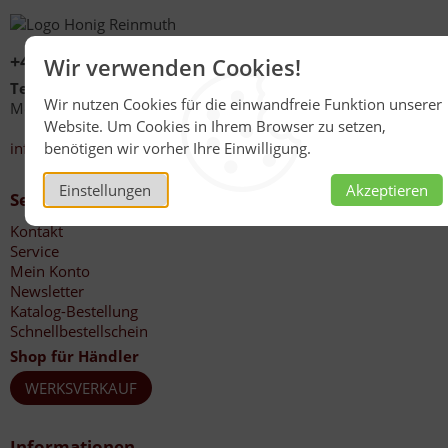
+49 (0)6267 1021
Wir verwenden Cookies!
Telefonzeiten
Wir nutzen Cookies für die einwandfreie Funktion unserer
Mo - Fr 08:00 - 12:00 Uhr
Website. Um Cookies in Ihrem Browser zu setzen,
13:30 - 17:00 Uhr
benötigen wir vorher Ihre Einwilligung.
info@honig-reinmuth.de
Einstellungen
Akzeptieren
Service
Kontakt
Service
Mein Konto
Newsletter
Katalog-Bestellung
Schnellbestellschein
Shop für Händler
WERKSVERKAUF
Informationen