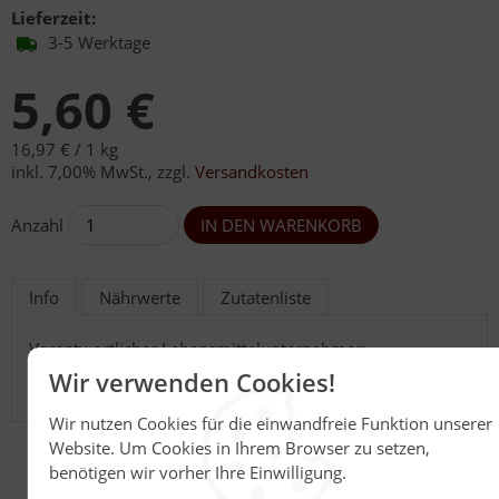
Lieferzeit:
3-5 Werktage
5,60 €
16,97 € /
1 kg
inkl. 7,00% MwSt.
,
zzgl.
Versandkosten
Anzahl
Info
Nährwerte
Zutatenliste
Verantwortlicher Lebensmittelunternehmer:
Konfitürenmanufaktur Alfred Faller GmbH D-79677
Wir verwenden Cookies!
Utzenfeld
Wir nutzen Cookies für die einwandfreie Funktion unserer
Website. Um Cookies in Ihrem Browser zu setzen,
benötigen wir vorher Ihre Einwilligung.