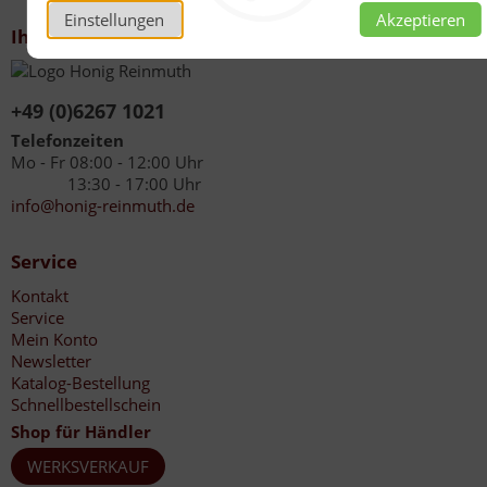
Einstellungen
Akzeptieren
Ihr Kontakt zu uns
+49 (0)6267 1021
Telefonzeiten
Mo - Fr 08:00 - 12:00 Uhr
13:30 - 17:00 Uhr
info@honig-reinmuth.de
Service
Kontakt
Service
Mein Konto
Newsletter
Katalog-Bestellung
Schnellbestellschein
Shop für Händler
WERKSVERKAUF