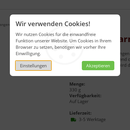
Wir verwenden Cookies!
angen-Marmelade
Wir nutzen Cookies für die einwandfreie
Orangen-Mar
Funktion unserer Website. Um Cookies in Ihrem
Browser zu setzen, benötigen wir vorher Ihre
Einwilligung.
Sonnenenverwöhnte Orangen v
unverwechselbare leuchtend o
Das leicht herbe Aroma wird d
Einstellungen
Akzeptieren
Inhalt:
330 g
Menge:
330 g
Verfügbarkeit:
Auf Lager
Lieferzeit:
3-5 Werktage