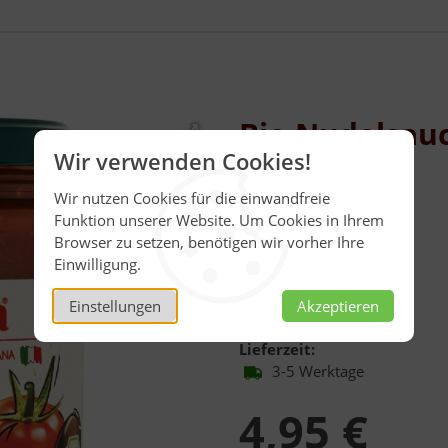
Bio Nudelsauc
Wir verwenden Cookies!
Tomatensauce mit Oliven
Wir nutzen Cookies für die einwandfreie
Inhalt:
280 g
Funktion unserer Website. Um Cookies in Ihrem
Browser zu setzen, benötigen wir vorher Ihre
Menge:
Einwilligung.
280,00 g
Verfügbarkeit:
Einstellungen
Akzeptieren
Auf Lager
Lieferzeit:
3-5 Werktage
4,95 €