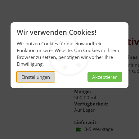
Wir verwenden Cookies!
Olivenöl nativ
Wir nutzen Cookies für die einwandfreie
Funktion unserer Website. Um Cookies in Ihrem
Olio puro garantiert reines
Browser zu setzen, benötigen wir vorher Ihre
Einwilligung.
Kalt gepreßt, nativ extra mit 
harmonisches und typisch sü
Einstellungen
Akzeptieren
Inhalt: 500 ml
Menge:
500,00 ml
Verfügbarkeit:
Auf Lager
Lieferzeit:
3-5 Werktage