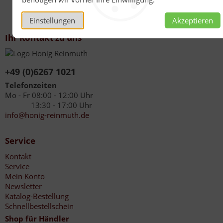
Einstellungen
Akzeptieren
Ihr Kontakt zu uns
+49 (0)6267 1021
Telefonzeiten
Mo - Fr 08:00 - 12:00 Uhr
13:30 - 17:00 Uhr
info@honig-reinmuth.de
Service
Kontakt
Service
Mein Konto
Newsletter
Katalog-Bestellung
Schnellbestellschein
Shop für Händler