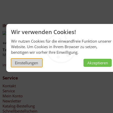
Ihr Kontakt zu uns
Wir verwenden Cookies!
Wir nutzen Cookies für die einwandfreie Funktion unserer
+49 (0)6267 1021
Website. Um Cookies in Ihrem Browser zu setzen,
Telefonzeiten
benötigen wir vorher Ihre Einwilligung.
Mo - Fr 08:00 - 12:00 Uhr
13:30 - 17:00 Uhr
Einstellungen
Akzeptieren
info@honig-reinmuth.de
Service
Kontakt
Service
Mein Konto
Newsletter
Katalog-Bestellung
Schnellbestellschein