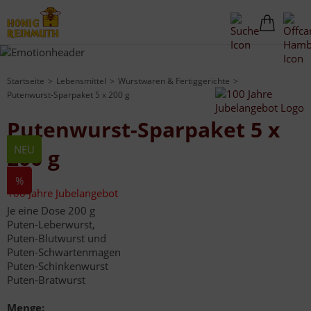
Startseite
Lebensmittel
Wurstwaren & Fertiggerichte
Putenwurst-Sparpaket 5 x 200 g
Putenwurst-Sparpaket 5 x
NEU
200 g
%
100 Jahre Jubelangebot
Je eine Dose 200 g
Puten-Leberwurst,
Puten-Blutwurst und
Puten-Schwartenmagen
Puten-Schinkenwurst
Puten-Bratwurst
Menge: