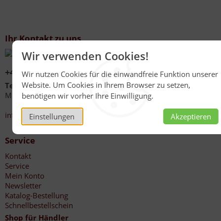
Ihr Kontakt zu uns
Wir verwenden Cookies!
+49 (0)6267 1021
Wir nutzen Cookies für die einwandfreie Funktion unserer
Website. Um Cookies in Ihrem Browser zu setzen,
Telefonzeiten
Mo - Fr 08:00 - 12:00 Uhr
benötigen wir vorher Ihre Einwilligung.
13:30 - 17:00 Uhr
info@honig-reinmuth.de
Einstellungen
Akzeptieren
Service
Kontakt
Service
Mein Konto
Newsletter
Katalog-Bestellung
Schnellbestellschein
Shop für Händler