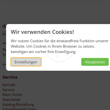
Ihr Kontakt zu uns
Wir verwenden Cookies!
Wir nutzen Cookies für die einwandfreie Funktion unserer
+49 (0)6267 1021
Website. Um Cookies in Ihrem Browser zu setzen,
Telefonzeiten
benötigen wir vorher Ihre Einwilligung.
Mo - Fr 08:00 - 12:00 Uhr
13:30 - 17:00 Uhr
Einstellungen
Akzeptieren
info@honig-reinmuth.de
Service
Kontakt
Service
Mein Konto
Newsletter
Katalog-Bestellung
Schnellbestellschein