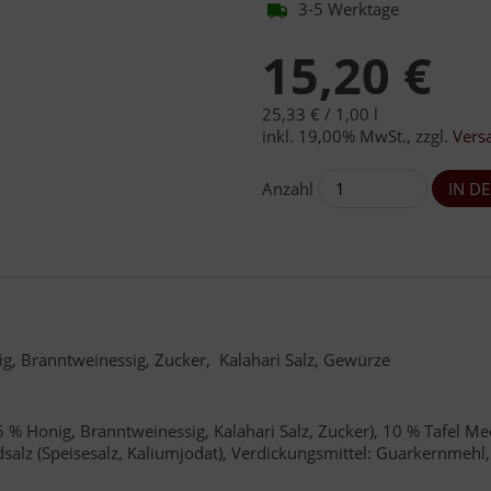
3-5 Werktage
15,20 €
25,33 € /
1,00 l
inkl. 19,00% MwSt.
,
zzgl.
Vers
Anzahl
ig, Branntweinessig, Zucker, Kalahari Salz, Gewürze
5 % Honig, Branntweinessig, Kalahari Salz, Zucker), 10 % Tafel Me
odsalz (Speisesalz, Kaliumjodat), Verdickungsmittel: Guarkernmehl