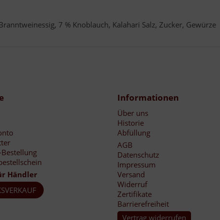
 Branntweinessig, 7 % Knoblauch, Kalahari Salz, Zucker, Gewürze
e
Informationen
Über uns
Historie
onto
Abfüllung
ter
AGB
-Bestellung
Datenschutz
bestellschein
Impressum
ür Händler
Versand
Widerruf
SVERKAUF
Zertifikate
Barrierefreiheit
Vertrag widerrufen